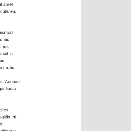
it amet
culis eu,
euismod
 Donec
vamus
ndit in
dis
e mollis.
t
sus. Aenean
er libero
el ex
gittis mi.
or
 placerat