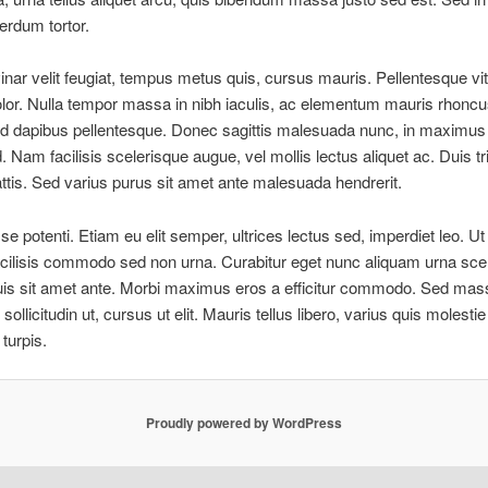
terdum tortor.
inar velit feugiat, tempus metus quis, cursus mauris. Pellentesque vi
olor. Nulla tempor massa in nibh iaculis, ac elementum mauris rhoncu
 id dapibus pellentesque. Donec sagittis malesuada nunc, in maximus 
. Nam facilisis scelerisque augue, vel mollis lectus aliquet ac. Duis tr
tis. Sed varius purus sit amet ante malesuada hendrerit.
e potenti. Etiam eu elit semper, ultrices lectus sed, imperdiet leo. Ut
acilisis commodo sed non urna. Curabitur eget nunc aliquam urna sce
uis sit amet ante. Morbi maximus eros a efficitur commodo. Sed mas
u sollicitudin ut, cursus ut elit. Mauris tellus libero, varius quis molestie
turpis.
Proudly powered by WordPress