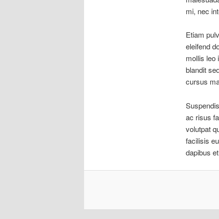
mi, nec in
Etiam pulv
eleifend d
mollis leo
blandit sed
cursus mat
Suspendiss
ac risus f
volutpat q
facilisis e
dapibus et 