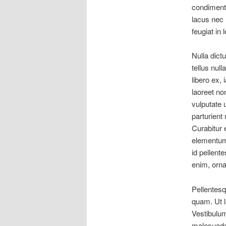
condimentu
lacus nec l
feugiat in
Nulla dict
tellus null
libero ex,
laoreet non
vulputate 
parturient
Curabitur 
elementum 
id pellent
enim, ornar
Pellentesq
quam. Ut la
Vestibulum 
malesuada,