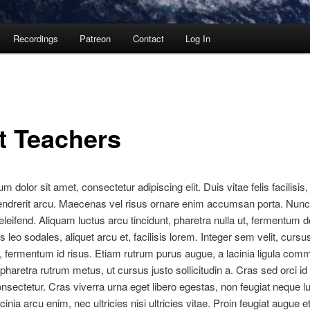
Recordings
Patreon
Contact
Log In
t Teachers
 dolor sit amet, consectetur adipiscing elit. Duis vitae felis facilisis
hendrerit arcu. Maecenas vel risus ornare enim accumsan porta. Nun
 eleifend. Aliquam luctus arcu tincidunt, pharetra nulla ut, fermentum d
s leo sodales, aliquet arcu et, facilisis lorem. Integer sem velit, cursu
et, fermentum id risus. Etiam rutrum purus augue, a lacinia ligula co
pharetra rutrum metus, ut cursus justo sollicitudin a. Cras sed orci id
onsectetur. Cras viverra urna eget libero egestas, non feugiat neque l
inia arcu enim, nec ultricies nisi ultricies vitae. Proin feugiat augue e