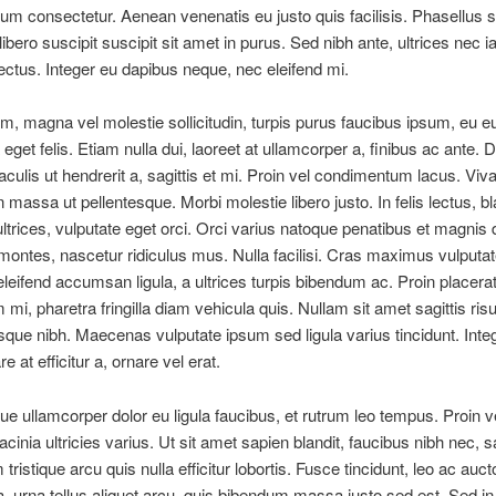
m consectetur. Aenean venenatis eu justo quis facilisis. Phasellus s
ibero suscipit suscipit sit amet in purus. Sed nibh ante, ultrices nec ia
 lectus. Integer eu dapibus neque, nec eleifend mi.
um, magna vel molestie sollicitudin, turpis purus faucibus ipsum, eu 
a eget felis. Etiam nulla dui, laoreet at ullamcorper a, finibus ac ante.
 iaculis ut hendrerit a, sagittis et mi. Proin vel condimentum lacus. Vi
 massa ut pellentesque. Morbi molestie libero justo. In felis lectus, bla
ultrices, vulputate eget orci. Orci varius natoque penatibus et magnis 
 montes, nascetur ridiculus mus. Nulla facilisi. Cras maximus vulputat
eleifend accumsan ligula, a ultrices turpis bibendum ac. Proin placera
mi, pharetra fringilla diam vehicula quis. Nullam sit amet sagittis ri
esque nibh. Maecenas vulputate ipsum sed ligula varius tincidunt. Integ
e at efficitur a, ornare vel erat.
ue ullamcorper dolor eu ligula faucibus, et rutrum leo tempus. Proin v
cinia ultricies varius. Ut sit amet sapien blandit, faucibus nibh nec, sa
tristique arcu quis nulla efficitur lobortis. Fusce tincidunt, leo ac auct
 urna tellus aliquet arcu, quis bibendum massa justo sed est. Sed in