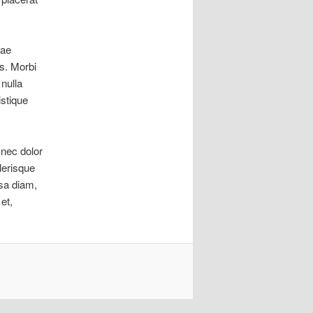
tae
s. Morbi
nulla
istique
 nec dolor
lerisque
sa diam,
 et,