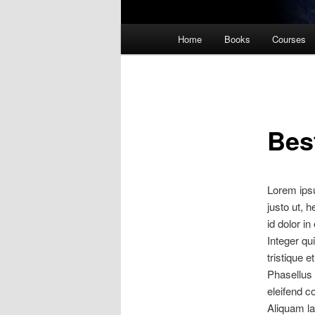
Main
Home
Books
Courses
menu
Bes
Lorem ipsum
justo ut, 
id dolor in
Integer qui
tristique 
Phasellus 
eleifend c
Aliquam lac