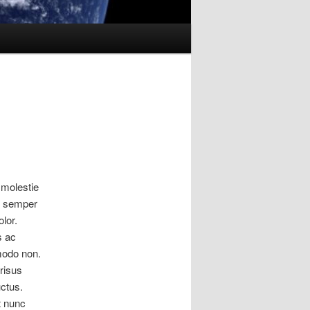
, molestie
c semper
olor.
s ac
mmodo non.
 risus
uctus.
t nunc